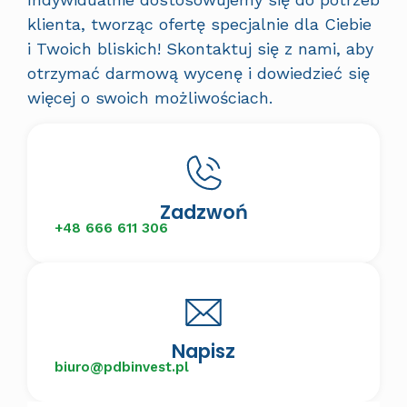
klienta, tworząc ofertę specjalnie dla Ciebie
i Twoich bliskich! Skontaktuj się z nami, aby
otrzymać darmową wycenę i dowiedzieć się
więcej o swoich możliwościach.
Zadzwoń
+48 666 611 306
Napisz
biuro@pdbinvest.pl