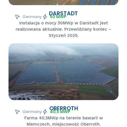
DARSTADT
Germany
50 MWP
Instalacja o mocy 50MWp w Darstadt jest
realizowana aktualnie. Przewidziany koniec –
Styczeń 2025.
OBERROTH
Germany
40,5 MWP
Farma 40,5MWp na terenie bawarii w
Niemczech, miejscowość Oberroth.