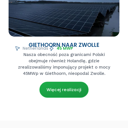
GIETHOORN NAAR ZWOLLE
Netherlands
45 MWP
Nasza obecność poza granicami Polski
obejmuje również Holandię, gdzie
zrealizowaliśmy imponujący projekt o mocy
45MWp w Giethoorn, nieopodal Zwolle.
Więcej realizacji